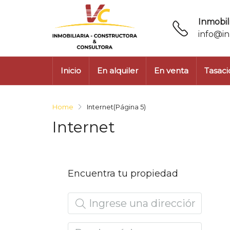
Inmobili
info@in
Inicio
En alquiler
En venta
Tasaci
Home
Internet
(Página 5)
Internet
Encuentra tu propiedad