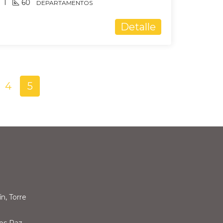
1
60
DEPARTAMENTOS
Detalle
4
5
n, Torre