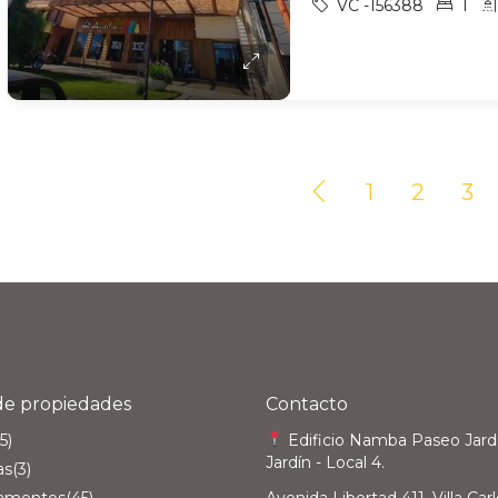
VC -156388
1
1
2
3
de propiedades
Contacto
5)
Edificio Namba Paseo Jardí
Jardín - Local 4.
as
(3)