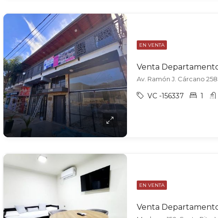
EN VENTA
Av. Ramón J. Cárcano 2585,
VC -156337
1
EN VENTA