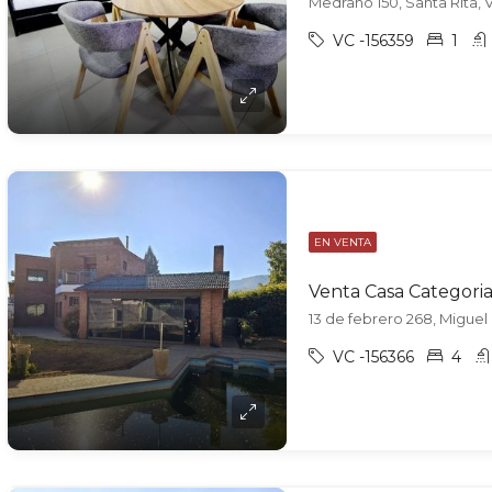
Medrano 150, Santa Rita, V
VC -156359
1
EN VENTA
Venta Casa Categori
13 de febrero 268, Miguel 
VC -156366
4