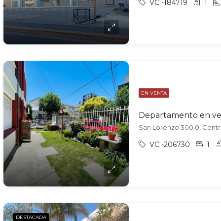
VC -184719
1
EN VENTA
Departamento en ve
San Lorenzo 300 0, Centro
VC -206730
1
DESTACADA