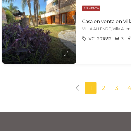
EN VENTA
Casa en venta en Vil
VILLA ALLENDE, Villa Alle
VC -201852
3
1
2
3