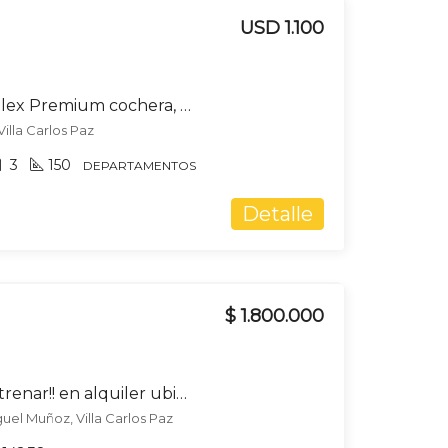
USD 1.100
ALQUILER Dpto. Triplex Premium cochera, terraza y pileta propia en Costa Azul
Villa Carlos Paz
3
150
DEPARTAMENTOS
Detalle
$ 1.800.000
¡¡Local comercial a Estrenar!! en alquiler ubicado Av. Cárcano 1288 en Ba. Miguel Muñoz – Villa Carlos Paz.
uel Muñoz, Villa Carlos Paz