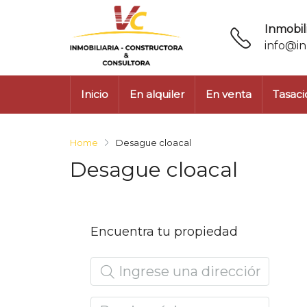
Inmobili
info@in
Inicio
En alquiler
En venta
Tasaci
Home
Desague cloacal
Desague cloacal
Encuentra tu propiedad