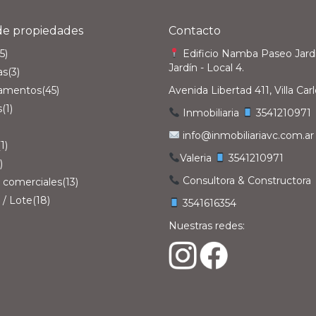
de propiedades
Contacto
5)
Edificio Namba Paseo Jardí
Jardín - Local 4.
as
(3)
amentos
(45)
Avenida Libertad 411, Villa Car
s
(1)
Inmobiliaria
3541210971‎
info@inmobiliariavc.com.ar
(1)
Valeria
3541210971‎
)
Consultora & Constructora
 comerciales
(13)
 / Lote
(18)
3541616354
Nuestras redes: