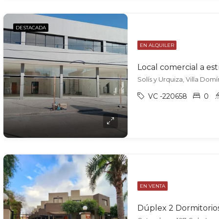
DESTACADA
EN ALQUILER
Solís y Urquiza, Villa Domí
VC -220658
0
EN VENTA