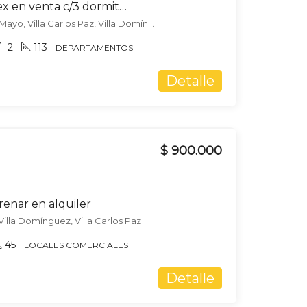
Departamento Triplex en venta c/3 dormitorios c/vista al Lago en Va Domínguez
Hipólito Yrigoyen & 25 de Mayo, Villa Carlos Paz, Villa Domínguez, Villa Carlos Paz
2
113
DEPARTAMENTOS
Detalle
$ 900.000
renar en alquiler
, Villa Domínguez, Villa Carlos Paz
45
LOCALES COMERCIALES
Detalle