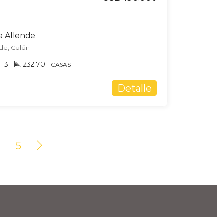
la Allende
nde, Colón
3
232.70
CASAS
Detalle
4
5