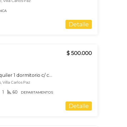
 Villa Carlos Paz
INCA
Detalle
$ 500.000
Departamento en alquiler 1 dormitorio c/ cochera en Villa Carlos Paz
, Villa Carlos Paz
1
60
DEPARTAMENTOS
Detalle