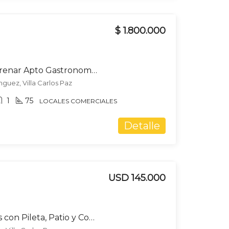
$ 1.800.000
Local comercial a estrenar Apto Gastronomía en alquiler
nguez, Villa Carlos Paz
1
75
LOCALES COMERCIALES
Detalle
USD 145.000
Dúplex 2 Dormitorios con Pileta, Patio y Cochera – Sol y Lago, Carlos Paz