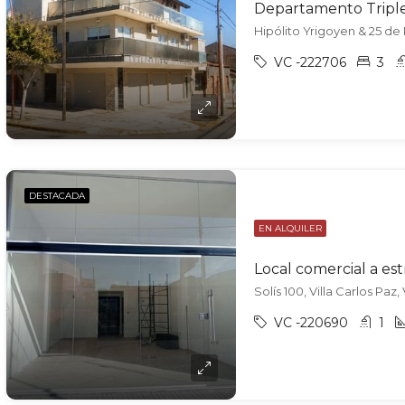
VC -222706
3
DESTACADA
EN ALQUILER
Local comercial a est
Solís 100, Villa Carlos Paz
VC -220690
1