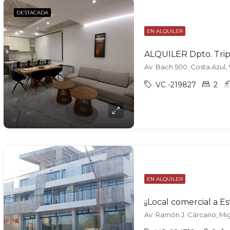
DESTACADA
EN ALQUILER
Av. Bach 500, Costa Azul, 
VC -219827
2
EN ALQUILER
Av. Ramón J. Cárcano, Mig