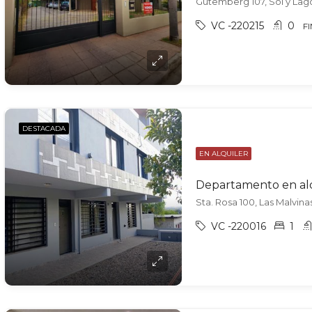
Gutemberg 107, Sol y Lago,
VC -220215
0
F
DESTACADA
EN ALQUILER
Sta. Rosa 100, Las Malvinas
VC -220016
1