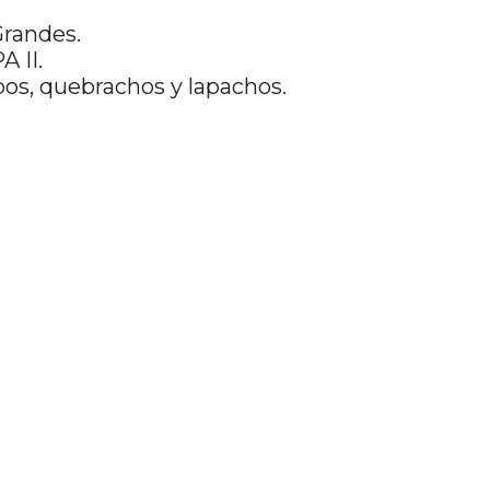
Grandes.
A II.
bos, quebrachos y lapachos.