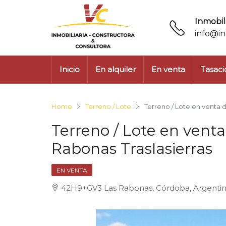
Inmobili
info@in
Inicio
En alquiler
En venta
Tasaci
Home
Terreno / Lote
Terreno / Lote en venta 
Terreno / Lote en ven
Rabonas Traslasierras
EN VENTA
42H9+GV3 Las Rabonas, Córdoba, Argentina