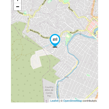
−
Leaflet
| ©
OpenStreetMap
contributors